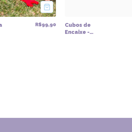
R$99,90
a
Cubos de
Encaixe -
em
Brinquedo
Pedagógica de
Madeira