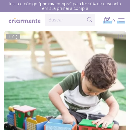
Insira o código “primeiracompra” para ter 10% de desconto
em sua primeira compra
0
1
/
3